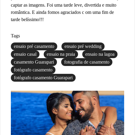
captar as imagens. Foi uma tarde leve, divertida e muito
romântica. E ainda fomos agraciados c om uma fim de
tarde belíssimo!!!
Tags
ensaio pré casamento
ensaio pré wedding
ensaio casal
ensaio na praia
ensaio na lagoa
casamento Guarapari
fotografia de casamento
fotógrafo casamento
fotógrafo casamento Guarapari