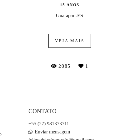
15 ANOS
Guarapari-ES
VEJA MAIS
2085
1
CONTATO
+55 (27) 981373711
Enviar mensagem
o
felipevieirafotografo@gmail.com