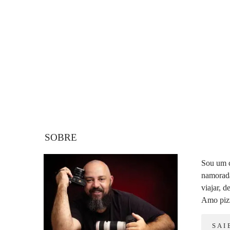
SOBRE
Sou um c
namorada
viajar, d
Amo pizz
SAI