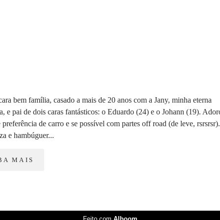
ara bem família, casado a mais de 20 anos com a Jany, minha eterna
, e pai de dois caras fantásticos: o Eduardo (24) e o Johann (19). Ador
e preferência de carro e se possível com partes off road (de leve, rsrsrsr).
a e hambúguer...
BA MAIS
Feito com
Alboom