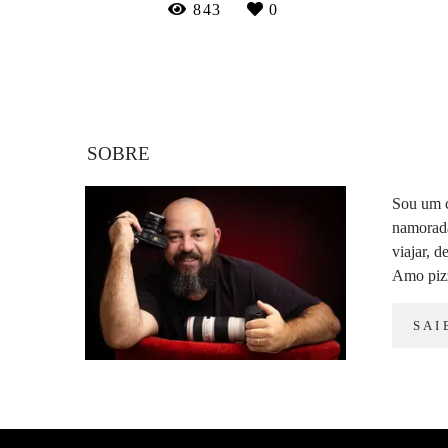
843
0
SOBRE
Sou um c
namorada
viajar, d
Amo pizz
SAI