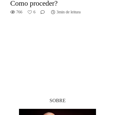
Como proceder?
766
6
3min de leitura
SOBRE