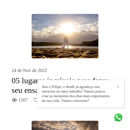
24 de Nov de 2022
05 lugares incríveis para fazer
Sou o Felipe, e desde já agradeço seu
✕
seu ensaio em Guarapari-ES
interesse no meu trabalho! Vamos juntos
criar as memórias dos dias mais importantes
1507
8
4min de leitura
da sua vida. Vamos conversar?